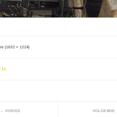
tie (1632 × 1224)
:
11
←
VORIGE
VOLGENDE