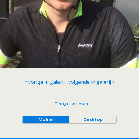
« vorige in galerij
volgende in galerij »
Terug naar boven
Mobiel
Desktop