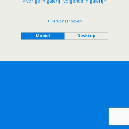
« vorige in galerij
volgende in galerij »
Terug naar boven
Mobiel
Desktop