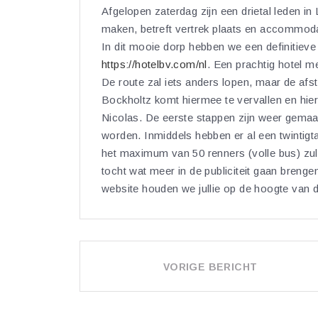
Afgelopen zaterdag zijn een drietal leden i
maken, betreft vertrek plaats en accommoda
In dit mooie dorp hebben we een definitieve 
https://hotelbv.com/nl
. Een prachtig hotel me
De route zal iets anders lopen, maar de afsta
Bockholtz komt hiermee te vervallen en hie
Nicolas. De eerste stappen zijn weer gemaa
worden. Inmiddels hebben er al een twintigt
het maximum van 50 renners (volle bus) z
tocht wat meer in de publiciteit gaan brengen
website houden we jullie op de hoogte van d
BERICHT
VORIGE BERICHT
NAVIGATIE