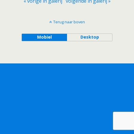
« vorige in galerij
volgende in galerij »
Terug naar boven
Mobiel
Desktop