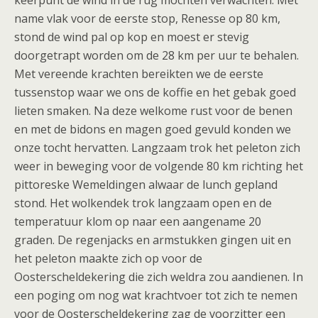
keerpunt de wind in de rug mochten verwachten. Met
name vlak voor de eerste stop, Renesse op 80 km,
stond de wind pal op kop en moest er stevig
doorgetrapt worden om de 28 km per uur te behalen.
Met vereende krachten bereikten we de eerste
tussenstop waar we ons de koffie en het gebak goed
lieten smaken. Na deze welkome rust voor de benen
en met de bidons en magen goed gevuld konden we
onze tocht hervatten. Langzaam trok het peleton zich
weer in beweging voor de volgende 80 km richting het
pittoreske Wemeldingen alwaar de lunch gepland
stond. Het wolkendek trok langzaam open en de
temperatuur klom op naar een aangename 20
graden. De regenjacks en armstukken gingen uit en
het peleton maakte zich op voor de
Oosterscheldekering die zich weldra zou aandienen. In
een poging om nog wat krachtvoer tot zich te nemen
voor de Oosterscheldekering zag de voorzitter een