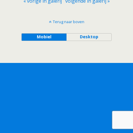
« vorige in galerij
volgende in galerij »
Terug naar boven
Mobiel
Desktop